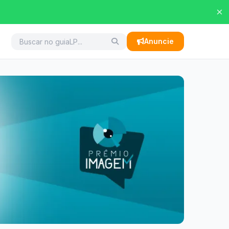
×
Anuncie