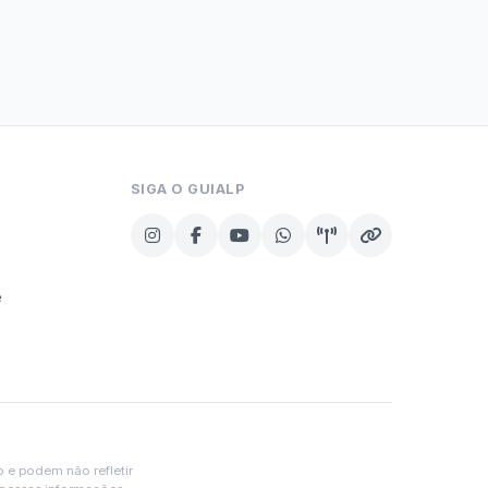
SIGA O GUIALP
e
o e podem não refletir