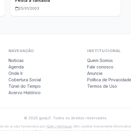
Festa a fantasia
25/01/2003
NAVEGAÇÃO
INSTITUCIONAL
Notícias
Quem Somos
Agenda
Fale conosco
Onde Ir
Anuncie
Cobertura Social
Política de Privacidad
Túnel do Tempo
Termos de Uso
Acervo Histórico
© 2026 guiaLP. Todos os direitos reservados.
de do ar são fornecidos por
IQAir / AirVisual
, têm caráter meramente informativ