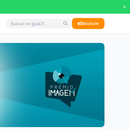
×
Anuncie