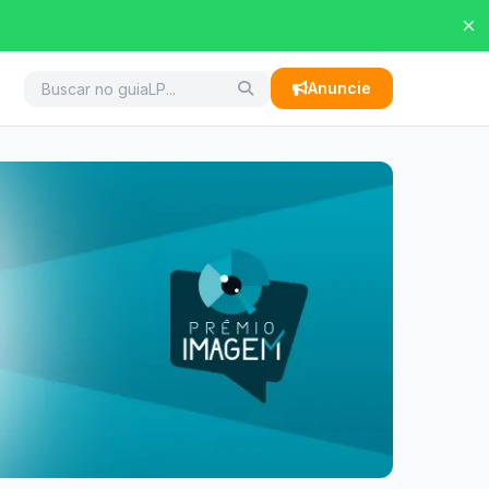
×
Anuncie